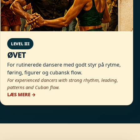
LEVEL III
ØVET
For rutinerede dansere med godt styr på rytme,
føring, figurer og cubansk flow.
For experienced dancers with strong rhythm, leading,
patterns and Cuban flow.
LÆS MERE →