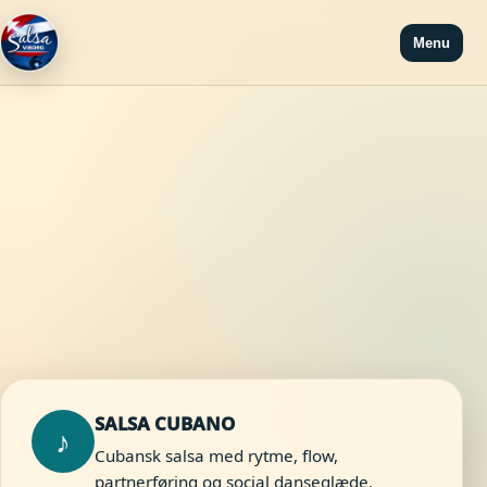
Menu
SALSA CUBANO
♪
Cubansk salsa med rytme, flow,
partnerføring og social danseglæde.